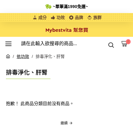
~單筆滿1990免運
~
成分
功效
品牌
族群
0
依功效
排毒淨化、肝腎
排毒淨化、肝腎
抱歉！ 此商品分類目前沒有商品。
繼續