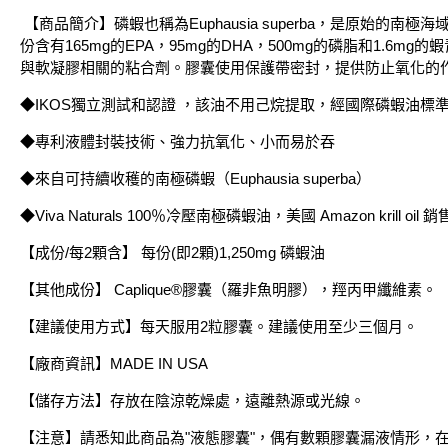
【商品簡介】磷蝦也稱為Euphausia superba，是原始的南極海
份含有165mg的EPA，95mg的DHA，500mg的磷脂和1
與軟凝膠相關的粘合劑。膠囊使用保護帶密封，提供防止氧化的作用，
◆IKOS獨立測試和認證 ，該油不用己烷提取，經國際磷蝦油標
◆專利液體封裝技術、強力抗氧化、小而易於吞
◆來自可持續收穫的南極磷蝦（Euphausia superba）
◆Viva Naturals 100％冷壓南極磷蝦油，美國 Amazon krill oil
【成份/每2顆含】 每份(即2顆)1,250mg 磷蝦油
【其他成份】 Caplique®膠囊（羅非魚明膠），羥丙甲纖維素。
【建議使用方式】每天服用2粒膠囊。建議使用至少三個月。
【廠商資訊】MADE IN USA
【儲存方法】存放在陰涼乾燥處，遠離熱源或光線。
【注意】請悉知此商品為"液態膠囊"，偶有數顆膠囊漏液情形，