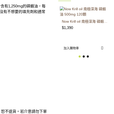
份含有1,250mg的磷蝦油，每
術，沒有不想要的填充劑和通常
Now Krill oil 南極深海 磷蝦油 500mg 120顆
$1,390
加入購物車
，恕不退貨。若介意請勿下單