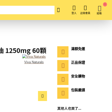
0
登入
註冊會員
結帳
蝦油 1250mg 60顆
滿額免運
Viva Naturals
正品保證
安全購物
包裝嚴謹
其他人也買了...