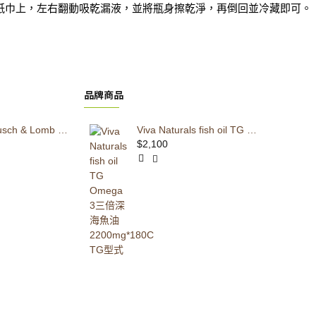
紙巾上，左右翻動吸乾漏液，並將瓶身擦乾淨，再倒回並冷藏即可。
品牌商品
<新包裝>Bausch & Lomb Ocuvite 50+ 博士倫 護眼維生素/葉黃素 150顆易吞軟膠囊
【缺貨中】FlexNow 關立固 美國版 加強型 乳油木果 90顆 Flex Now 100% SheaFlex70 Joint Formula
Viva Naturals fish oil TG Omega 3三倍深海魚油 2200mg*180C TG型式
$1,550
$2,100