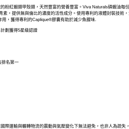
域的粉紅蝦類甲殼類，天然豐富的營養豐富。Viva Naturals磷蝦油每
.6mg的蝦青素，提供無與倫比的濃度的活性成分。使用專利的液體封裝技
獲得專利的Caplique®膠囊有助於減少魚腥味.
準計劃獲得5星級認證
 銷售排名第一
在國際運輸與輾轉物流的震動與氣壓變化下無法避免，也非人為疏失