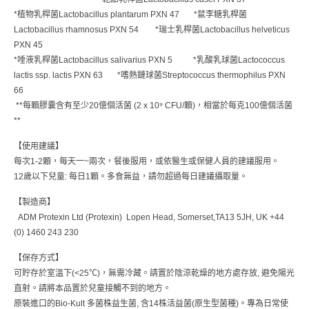
*
植物乳桿菌
Lactobacillus plantarum PXN 47
*
鼠李糖乳桿菌
Lactobacillus rhamnosus PXN 54
*
瑞士乳桿菌
Lactobacillus helveticus
PXN 45
*
唾液乳桿菌
Lactobacillus salivarius PXN 5
*
乳酸乳球菌
Lactococcus
lactis ssp. lactis PXN 63
*
嗜熱鏈球菌
Streptococcus thermophilus PXN
66
**
每顆膠囊含有至少
20
億個活菌
(2 x 10⁹ CFU/
顆
)
，相當於每克
100
億個活菌
**
【使用建議】
每次
1-2
顆，每天一
~
兩次，餐後服用，或依醫生或保健人員的建議服用。
12
歲以下兒童
:
每日
1
顆。多食無益，請勿超過每日建議攝取量。
【製造商】
ADM Protexin Ltd (Protexin)
Lopen Head, Somerset,TA13 5JH, UK
+44
(0) 1460 243 230
【保存方式】
可貯存於室溫下
(<25
℃
)
，無需冷藏。
請置於陰涼乾燥的地方處存放
,
避免陽光
直射。請將本品置於兒童接觸不到的地方。
原裝進口的
Bio-Kult
多菌株益生菌
,
含
14
株活益菌
(
原生型菌種
)
。
專為日常使