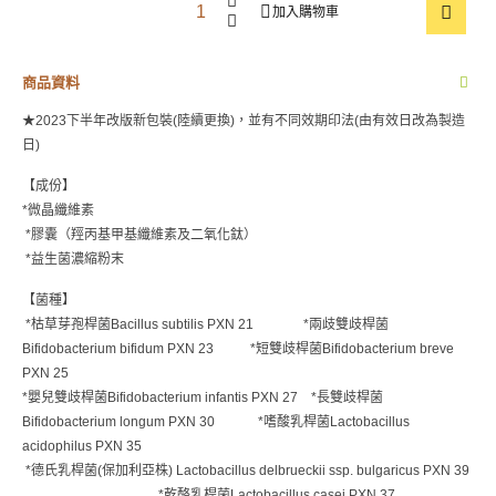
加入購物車
商品資料
★2023下半年改版新包裝(陸續更換)，並有不同效期印法(由有效日改為製造
日)
【成份】
*
微晶纖維素
*
膠囊（羥丙基甲基纖維素及二氧化鈦）
*
益生菌濃縮粉末
【菌種】
*
枯草芽孢桿菌
Bacillus subtilis PXN 21
*
兩歧雙歧桿菌
Bifidobacterium bifidum PXN 23
*
短雙歧桿菌
Bifidobacterium breve
PXN 25
*
嬰兒雙歧桿菌
Bifidobacterium infantis PXN 27
*
長雙歧桿菌
Bifidobacterium longum PXN 30
*
嗜酸乳桿菌
Lactobacillus
acidophilus PXN 35
*
德氏乳桿菌
(
保加利亞株
) Lactobacillus delbrueckii ssp. bulgaricus PXN 39
*
乾酪乳桿菌
Lactobacillus casei PXN 37