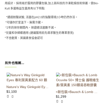
用設計，採用易於服用的膠囊包裝
,
加上高科技的冷凍乾燥技術保護，
使
Bio-
Kult
多菌株益生菌具有以下特點
:
*
通過耐酸試驗
,
活菌在
pH2.0
的強酸環境
2
小時仍然存活。
*
可儲存於室溫下，無需冷藏。
*2
年的保存期間內，保證總活菌數不減。
*
兒童和孕婦都適用
(
建議服用前先尋求醫生的專業意見
)
*
不含麩質、
英國素食協會認可
另外也推薦...
Nature's Way Ginkgold Eyes 專利葉黃素配方 60 顆
$1,100
<新包裝>Bausch & Lomb Ocuvite 50+ 博士倫 護眼維生素/葉黃素 150顆易吞軟膠囊
$1,299