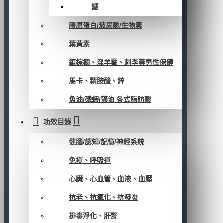
鐵
膠原蛋白/玻尿酸/生物素
葉黃素
鉅棕櫚、淫羊霍、刺李等男性保健
馬卡、精胺酸、鋅
魚油/磷蝦/藻油 各式脂肪酸
功效目錄
健腦/認知/記憶/神經系統
免疫、呼吸道
心臟、心血管、血液、血壓
抗老、抗氧化、抗發炎
排毒淨化、肝腎