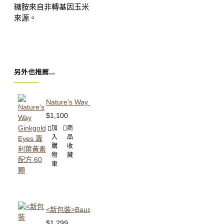
糖胺來自非轉基因玉米
來源。
另外也推薦...
Nature's Way Ginkgold Eyes 專利葉黃素配方 60 顆
$1,100
加
商
入
品
購
收
物
藏
車
<新包裝>Bausch & Lomb Ocuvite 50+ 博士倫 護眼
$1,299