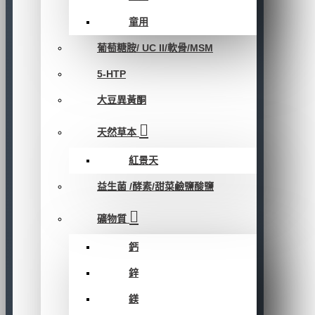
童用
葡萄糖胺/ UC II/軟骨/MSM
5-HTP
大豆異黃酮
天然草本
紅景天
益生菌 /酵素/甜菜鹼鹽酸鹽
礦物質
鈣
鋅
鎂