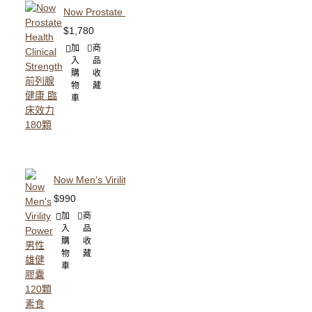
Now Prostate Health Clinical Strength 前列腺健康 臨
$1,780
加
商
入
品
購
收
物
藏
車
Now Men's Virility Power 男性雄健膠囊 120顆 素食可
$990
加
商
入
品
購
收
物
藏
車