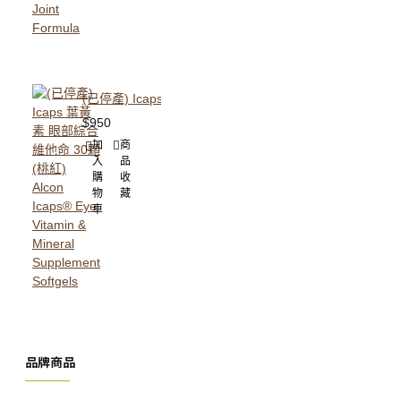
(已停產) Icaps 葉黃素 眼部綜合維他命 30顆 (桃紅) Alcon Icaps®
$950
加
商
入
品
購
收
物
藏
車
品牌商品