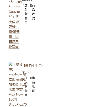
加
商
入
品
購
收
物
藏
車
【缺貨中】FlexNow 關立固 美國版 加強型 乳油木果 90顆 Flex N
$1,550
加
商
入
品
購
收
物
藏
車