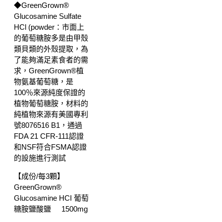
◆GreenGrown®
Glucosamine Sulfate
HCl (powder：市面上
的葡萄糖胺多是由甲殼
類貝類的外殼提取，為
了能夠滿足素食者的需
求，GreenGrown®植
物氨基葡萄糖，是
100％來源純度保證的
植物葡萄糖胺，材料的
純植物來源有美國專利
號8076516 B1，通過
FDA 21 CFR-111認證
和NSF符合FSMA認證
的設施進行測試
【成份/每3顆】
GreenGrown®
Glucosamine HCI 葡萄
糖胺鹽酸鹽
1500mg