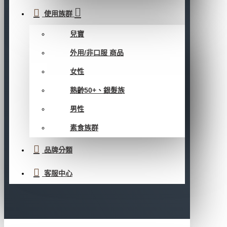
使用族群
兒寶
外用/非口服 商品
女性
熟齡50+、銀髮族
男性
素食族群
品牌分類
客服中心