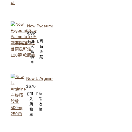
Now Pygeum&Saw Palmetto 非洲刺李與鋸棕櫚 含南瓜
$899
加
商
入
品
購
收
物
藏
車
Now L-Arginine 左旋精胺酸 500mg 250顆
$670
加
商
入
品
購
收
物
藏
車