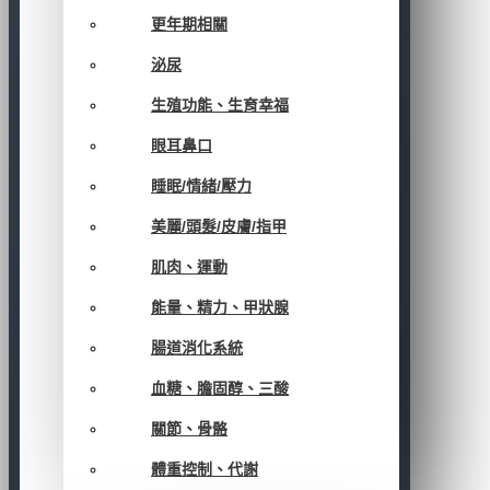
更年期相關
泌尿
生殖功能、生育幸福
眼耳鼻口
睡眠/情緒/壓力
美麗/頭髮/皮膚/指甲
肌肉、運動
能量、精力、甲狀腺
腸道消化系統
血糖、膽固醇、三酸
關節、骨骼
體重控制、代謝