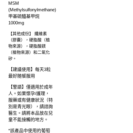
MSM
(Methylsulfonylmethane)
甲基硫醯基甲烷
1000mg
【其他成份】 纖維素
（膠囊），硬脂酸（植
物來源），硬脂酸鎂
（植物來源）和二氧化
矽。
【建議使用】每天3粒
最好随餐服用
【警語】僅適用於成年
人。如果懷孕/護理，
服藥或有健康狀況（特
別是青光眼），請諮詢
醫生。請將本品放在兒
童不能接觸的地方。
*該產品中使用的葡萄