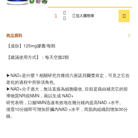
加入購物車
商品資料
【成份
】
125mg膠囊/每顆
【建議使用方式
】
：每天空腹2顆
▶NAD+是什麼？相關研究共獲得六座諾貝爾獎肯定，可見之它在
老化的過程中所扮演角色。

▶NAD+分子過大，無法直接為細胞吸收, 目前是藉由補充它的前
導物質NR或NMN，藉以生成 NAD+

研究表明，口服NMN迅速有效地在幾分鐘內提高NAD +水平。

僅需10分鐘即可增加肝臟內NAD +水平，而肌肉組織則增加30分
鐘。
