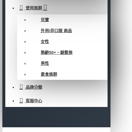
使用族群
兒寶
外用/非口服 商品
女性
熟齡50+、銀髮族
男性
素食族群
品牌分類
客服中心