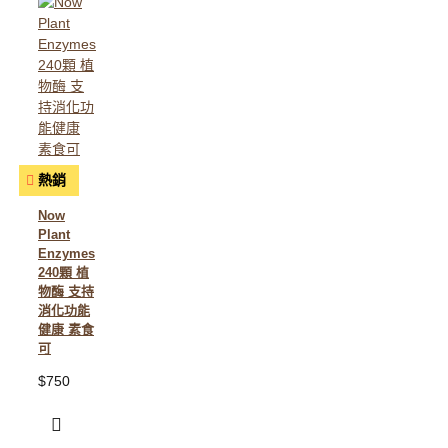
熱銷
Now
Plant
Enzymes
240顆 植
物酶 支持
消化功能
健康 素食
可
$750