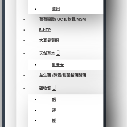
童用
葡萄糖胺/ UC II/軟骨/MSM
5-HTP
大豆異黃酮
天然草本
紅景天
益生菌 /酵素/甜菜鹼鹽酸鹽
礦物質
鈣
鋅
鎂