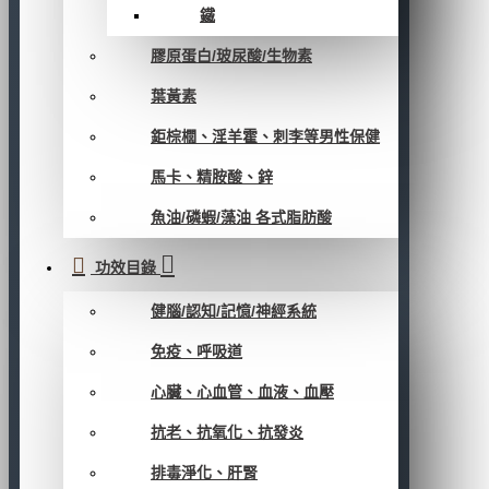
鐵
膠原蛋白/玻尿酸/生物素
葉黃素
鉅棕櫚、淫羊霍、刺李等男性保健
馬卡、精胺酸、鋅
魚油/磷蝦/藻油 各式脂肪酸
功效目錄
健腦/認知/記憶/神經系統
免疫、呼吸道
心臟、心血管、血液、血壓
抗老、抗氧化、抗發炎
排毒淨化、肝腎