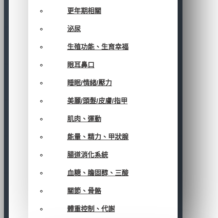
更年期相關
泌尿
生殖功能、生育幸福
眼耳鼻口
睡眠/情緒/壓力
美麗/頭髮/皮膚/指甲
肌肉、運動
能量、精力、甲狀腺
腸道消化系統
血糖、膽固醇、三酸
關節、骨骼
體重控制、代謝